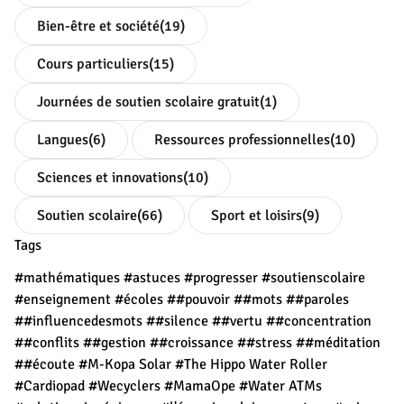
Bien-être et société
(19)
Cours particuliers
(15)
Journées de soutien scolaire gratuit
(1)
Langues
(6)
Ressources professionnelles
(10)
Sciences et innovations
(10)
Soutien scolaire
(66)
Sport et loisirs
(9)
Tags
#mathématiques
#astuces
#progresser
#soutienscolaire
#enseignement
#écoles
##pouvoir
##mots
##paroles
##influencedesmots
##silence
##vertu
##concentration
##conflits
##gestion
##croissance
##stress
##méditation
##écoute
#M-Kopa Solar
#The Hippo Water Roller
#Cardiopad
#Wecyclers
#MamaOpe
#Water ATMs