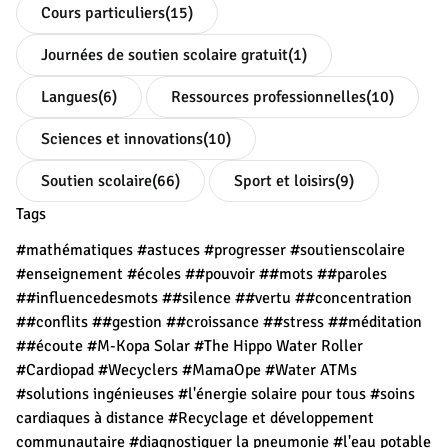
Cours particuliers
(15)
Journées de soutien scolaire gratuit
(1)
Langues
(6)
Ressources professionnelles
(10)
Sciences et innovations
(10)
Soutien scolaire
(66)
Sport et loisirs
(9)
Tags
#mathématiques
#astuces
#progresser
#soutienscolaire
#enseignement
#écoles
##pouvoir
##mots
##paroles
##influencedesmots
##silence
##vertu
##concentration
##conflits
##gestion
##croissance
##stress
##méditation
##écoute
#M-Kopa Solar
#The Hippo Water Roller
#Cardiopad
#Wecyclers
#MamaOpe
#Water ATMs
#solutions ingénieuses
#l'énergie solaire pour tous
#soins
cardiaques à distance
#Recyclage et développement
communautaire
#diagnostiquer la pneumonie
#l'eau potable